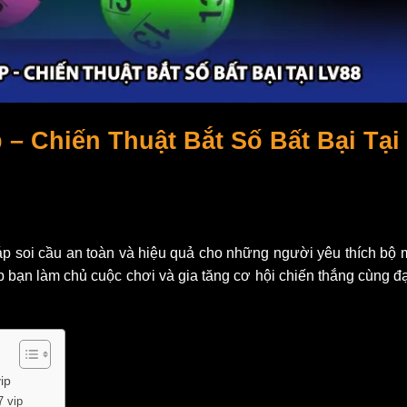
 – Chiến Thuật Bắt Số Bất Bại Tại
p soi cầu an toàn và hiệu quả cho những người yêu thích bộ
p bạn làm chủ cuộc chơi và gia tăng cơ hội chiến thắng cùng đạ
ip
7 vip