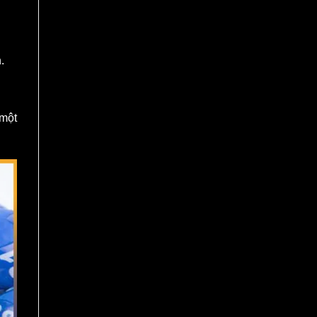
.
 một