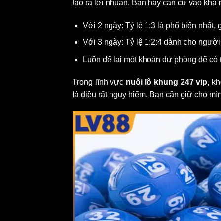
tạo ra lợi nhuận. Bạn hãy căn cứ vào khả
Với 2 ngày: Tỷ lệ 1:3 là phổ biến nhất, 
Với 3 ngày: Tỷ lệ 1:2:4 dành cho người
Luôn để lại một khoản dự phòng để có t
Trong lĩnh vực
nuôi lô khung 247 vip
, k
là điều rất nguy hiểm. Bạn cần giữ cho mìn