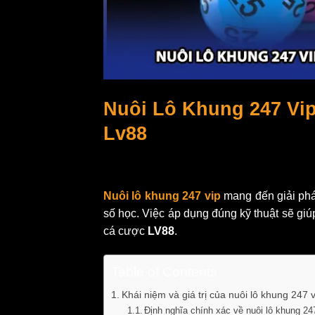
Nuôi Lô Khung 247 Vip
Lv88
Nuôi lô khung 247 vip
mang đến giải phá
số học. Việc áp dụng đúng kỹ thuật sẽ giú
cá cược
LV88
.
Table of Contents
Khái niệm và giá trị của nuôi lô khung 247 v
Định nghĩa chính xác về nuôi lô khung 24