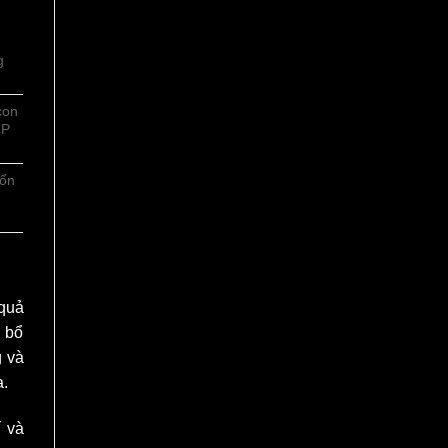
g
con
IP
 ổn
quả
n bổ
g và
a.
í và