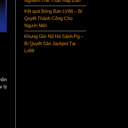
Nghiệm Thể Thao Hấp Dẫn
Kết quả Bóng Bàn LV88 – Bí
Quyết Thành Công Cho
Người Mới
Khung Giờ Nổ Hũ Sảnh Pg –
Bí Quyết Săn Jackpot Tại
Lv88
 môn
i lý