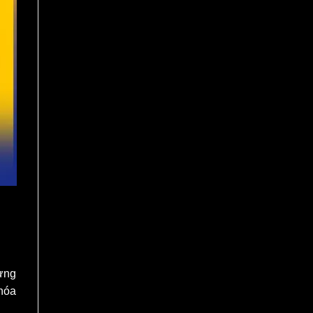
ừng
 hóa