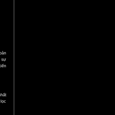
 bản
, sự
kiến
nhất
 lọc