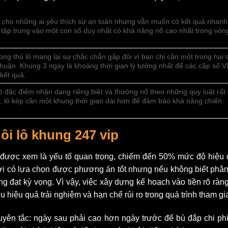
 cho những ai yêu thích sự an toàn nhưng vẫn muốn có kết quả nhanh
ập trung vào một con số duy nhất có khả năng nổ cao nhất trong vòn
ong thủ lô mang lại sự chắc chắn gấp đôi vì bạn chỉ cần một trong hai 
 nhuận. Khung 3 ngày là khoảng thời gian lý tưởng nhất để các cặp số V
 kết quả.
ó đặc điểm nhận dạng riêng biệt và thường nổ theo những quy luật rất
ù, lô kép cần một khung thời gian dài hơn để đảm bảo khả năng chiến
uôi lô khung 247 vip
được xem là yếu tố quan trọng, chiếm đến 50% mức độ hiệu 
hơi có lựa chọn được phương án tốt nhưng nếu không biết phâ
ng đạt kỳ vọng. Vì vậy, việc xây dựng kế hoạch vào tiền rõ ràn
u hiệu quả trải nghiệm và hạn chế rủi ro trong quá trình tham gi
uyên tắc: ngày sau phải cao hơn ngày trước để bù đắp chi ph