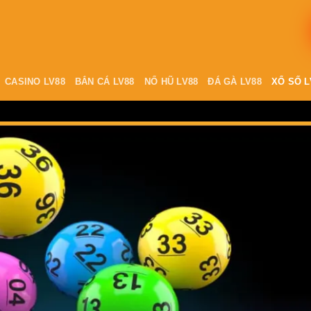
CASINO LV88
BẮN CÁ LV88
NỔ HŨ LV88
ĐÁ GÀ LV88
XỔ SỐ L