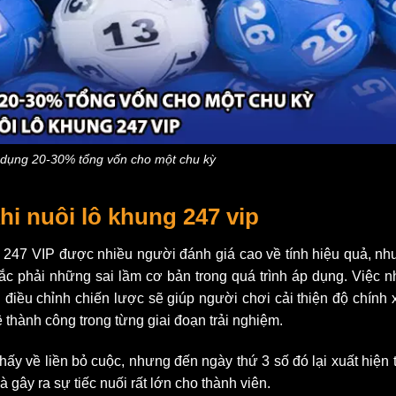
 dụng 20-30% tổng vốn cho một chu kỳ
hi nuôi lô khung 247 vip
 247 VIP được nhiều người đánh giá cao về tính hiệu quả, n
mắc phải những sai lầm cơ bản trong quá trình áp dụng. Việc 
điều chỉnh chiến lược sẽ giúp người chơi cải thiện độ chính 
ệ thành công trong từng giai đoạn trải nghiệm.
ấy về liền bỏ cuộc, nhưng đến ngày thứ 3 số đó lại xuất hiện 
à gây ra sự tiếc nuối rất lớn cho thành viên.