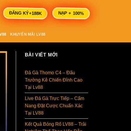
ĐĂNG KÝ+188K
NẠP + 100%
V88
KHUYẾN MÃI LV88
BÀI VIẾT MỚI
Đá Gà Thomo C4 – Đấu
Trường Kê Chiến Đỉnh Cao
Tại Lv88
Live Đá Gà Trực Tiếp – Cẩm
Nang Đặt Cược Chuẩn Xác
Tại LV88
Kết Quả Bóng Rổ LV88 – Trải