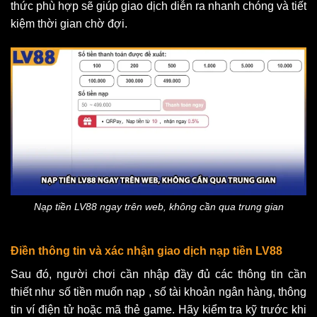
thức phù hợp sẽ giúp giao dịch diễn ra nhanh chóng và tiết
kiệm thời gian chờ đợi.
Nạp tiền LV88 ngay trên web, không cần qua trung gian
Điền thông tin và xác nhận giao dịch nạp tiền LV88
Sau đó, người chơi cần nhập đầy đủ các thông tin cần
thiết như số tiền muốn nạp , số tài khoản ngân hàng, thông
tin ví điện tử hoặc mã thẻ game. Hãy kiểm tra kỹ trước khi