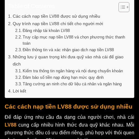
Table of Contents
Các cách nạp tiền LV88 được sử dụng nhiều
Quy trình nạp tiền LV88 chi tiết cho người mới
Đăng nhập tài khoản LV88
Truy cập mục nạp tiền LV88 và chọn phương thức thanh
toán
Điền thông tin và xác nhận giao dịch nạp tiền LV88
Những lưu ý quan trọng khi đưa quỹ vào nhà cái để giao
dịch
Kiểm tra thông tin ngân hàng và nội dung chuyển khoản
Đảm bảo số tiền nạp đúng hạn mức quy định
Tăng cường an ninh cho dữ liệu cá nhân và ngân hàng
Lời kết
Các cách nạp tiền LV88 được sử dụng nhiều
Để đáp ứng nhu cầu đa dạng của người chơi, nhà cái
LV88
cung cấp nhiều hình thức đưa quỹ khác nhau. Mỗi
phương thức đều có ưu điểm riêng, phù hợp với thói quen