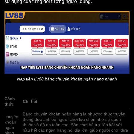
sử dụng của từng đối tượng người dùng.
Nạp tiền LV88 bằng chuyển khoản ngân hàng nhanh
Cách
Chi tiết
thức
Bằng chuyển khoản ngân hàng là phương thức truyền
chuyển
thống được nhiều người chơi lựa chọn nhờ sự quen
khoản
thuộc và độ an toàn cao. Sân chơi hỗ trợ liên kết với
ngân
hầu hết các ngân hàng nội địa lớn, giúp người chơi đưa
hàng