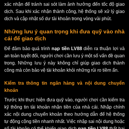
xác nhận để tránh sai sót làm ảnh hưởng đến tốc độ giao
dịch. Sau khi xác nhận thành công, hệ thống sẽ xử lý giao
dịch và cập nhật số dư tài khoản trong vòng vài phút.
Những lưu ý quan trọng khi đưa quỹ vào nhà
cái để giao dịch
Để đảm bảo quá trình
nạp tiền LV88
diễn ra thuận lợi và
an toàn tuyệt đối, người chơi cần lưu ý một số vấn đề quan
trọng. Những lưu ý này không chỉ giúp giao dịch thành
công mà còn bảo vệ tài khoản khỏi những rủi ro tiềm ẩn.
Kiểm tra thông tin ngân hàng và nội dung chuyển
khoản
Trước khi thực hiện đưa quỹ vào, người chơi cần kiểm tra
kỹ thông tin tài khoản nhận tiền của nhà cái. Nhập chính
xác nội dung chuyển khoản theo hướng dẫn để hệ thống
tự động cộng tiền nhanh nhất. Việc nhập sai nội dung hoặc
số tài khoản có thể khiến giao dịch
nạp tiền LV88
thất bại