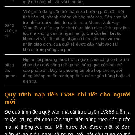
quỹ dễ dàng chỉ với vài thao tác.
Ví điện tử đang dần trở thành xu hướng phổ biến bởi
tính tiện lợi, nhanh chóng và bảo mật cao. Sân chơi hỗ
trợ nhiều loại ví điện tử uy tín như Momo, ZaloPay,
bằng
ViettelPay, giúp người chơi thực hiện giao dịch ngay lập
ví điện
tức mà không cần ra ngân hàng. Chỉ cần liên kết tài
tử
khoản ví với hệ thống, nhập số tiền cần nạp và xác
nhận giao dịch, đưa quỹ sẽ được cập nhật vào tài
khoản trong vòng vài phút.
Ngoài hai phương thức trên, người chơi cũng có thể lựa
bằng
chọn đưa quỹ bằng thẻ game thông qua các loại thẻ
thẻ
cào phổ biến. Đây là phương án phù hợp cho người
game
dùng không muốn sử dụng tài khoản ngân hàng hoặc ví
điện tử.
Quy trình nạp tiền LV88 chi tiết cho người
mới
Để quá trình đưa quỹ vào nhà cái trực tuyến LV888 diễn ra
thuận lợi, người chơi cần thực hiện đúng theo các bước
mà hệ thống yêu cầu. Mỗi bước đều được thiết kế đơn
giản và dễ hiểu, ngay cả người mới bắt đầu cũng có thể