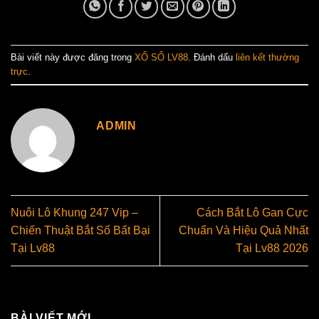
Bài viết này được đăng trong
XỔ SỐ LV88
. Đánh dấu
liên kết thường
trực
.
ADMIN
Nuôi Lô Khung 247 Vip –
Cách Bắt Lô Gan Cực
Chiến Thuật Bắt Số Bất Bại
Chuẩn Và Hiệu Quả Nhất
Tại Lv88
Tại Lv88 2026
BÀI VIẾT MỚI