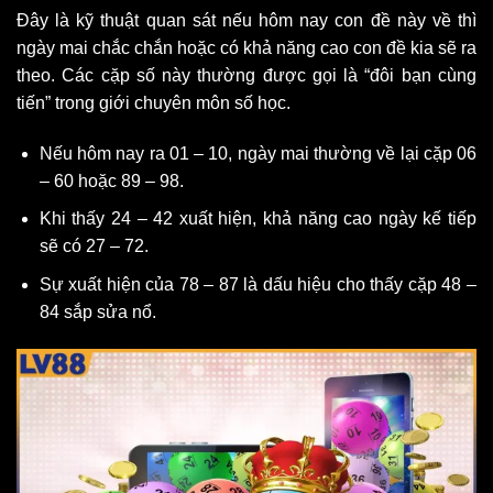
Đây là kỹ thuật quan sát nếu hôm nay con đề này về thì
ngày mai chắc chắn hoặc có khả năng cao con đề kia sẽ ra
theo. Các cặp số này thường được gọi là “đôi bạn cùng
tiến” trong giới chuyên môn số học.
Nếu hôm nay ra 01 – 10, ngày mai thường về lại cặp 06
– 60 hoặc 89 – 98.
Khi thấy 24 – 42 xuất hiện, khả năng cao ngày kế tiếp
sẽ có 27 – 72.
Sự xuất hiện của 78 – 87 là dấu hiệu cho thấy cặp 48 –
84 sắp sửa nổ.