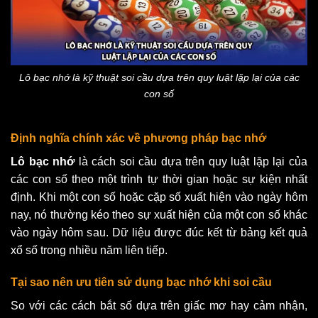
Lô bạc nhớ là kỹ thuật soi cầu dựa trên quy luật lặp lại của các
con số
Định nghĩa chính xác về phương pháp bạc nhớ
Lô bạc nhớ
là cách soi cầu dựa trên quy luật lặp lại của
các con số theo một trình tự thời gian hoặc sự kiện nhất
định. Khi một con số hoặc cặp số xuất hiện vào ngày hôm
nay, nó thường kéo theo sự xuất hiện của một con số khác
vào ngày hôm sau. Dữ liệu được đúc kết từ bảng kết quả
xổ số trong nhiều năm liên tiếp.
Tại sao nên ưu tiên sử dụng bạc nhớ khi soi cầu
So với các cách bắt số dựa trên giấc mơ hay cảm nhận,