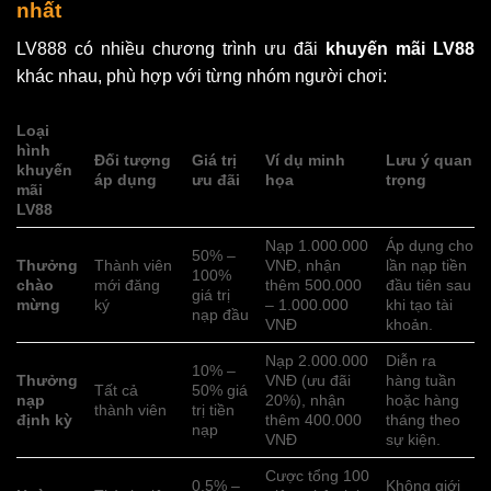
nhất
LV888 có nhiều chương trình ưu đãi
khuyến mãi LV88
khác nhau, phù hợp với từng nhóm người chơi:
Loại
hình
Đối tượng
Giá trị
Ví dụ minh
Lưu ý quan
khuyến
áp dụng
ưu đãi
họa
trọng
mãi
LV88
Nạp 1.000.000
Áp dụng cho
50% –
Thưởng
Thành viên
VNĐ, nhận
lần nạp tiền
100%
chào
mới đăng
thêm 500.000
đầu tiên sau
giá trị
mừng
ký
– 1.000.000
khi tạo tài
nạp đầu
VNĐ
khoản.
Nạp 2.000.000
Diễn ra
10% –
Thưởng
VNĐ (ưu đãi
hàng tuần
Tất cả
50% giá
nạp
20%), nhận
hoặc hàng
thành viên
trị tiền
định kỳ
thêm 400.000
tháng theo
nạp
VNĐ
sự kiện.
Cược tổng 100
0.5% –
Không giới