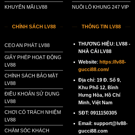
KHUYẾN MÃI LV88
NUÔI LÔ KHUNG 247 VIP
CHÍNH SÁCH LV88
THÔNG TIN LV88
THƯƠNG HIỆU: LV88 -
CEO AN PHÁT LV88
NHÀ CÁI LV88
GIẤY PHÉP HOẠT ĐỘNG
Website:
https://lv88-
LV88
gucci88.com/
CHÍNH SÁCH BẢO MẬT
Địa chỉ: 19 Đ. Số 9,
LV88
Khu Phố 12, Bình
ĐIỀU KHOẢN SỬ DỤNG
Hưng Hòa, Hồ Chí
LV88
Minh, Việt Nam
CHƠI CÓ TRÁCH NHIỆM
SĐT: 0911150305
LV88
Email:
support@lv88-
CHĂM SÓC KHÁCH
gucci88.com