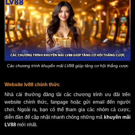
Các chương trình khuyến mãi LV88 giúp tăng cơ hội thắng cược
Website lv88 chính thức
Nhà cái thường đăng tải các chương trình ưu đãi trên
website chính thức, fanpage hoặc gửi email đến người
chơi. Ngoài ra, bạn có thể tham gia các nhóm cá cược,
diễn đàn để cập nhật nhanh chóng những mã
khuyến mãi
LV88
mới nhất.