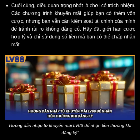
Cuối cùng, điều quan trọng nhất là chơi có trách nhiệm.
Các chương trình khuyến mãi giúp bạn có thêm vốn
cược, nhưng bạn vẫn cần kiểm soát tài chính của mình
để tránh rủi ro không đáng có. Hãy đặt giới hạn cược
hợp lý và chỉ sử dụng số tiền mà bạn có thể chấp nhận
mất.
Hướng dẫn nhập từ khuyến mãi LV88 để nhận tiền thưởng khi
đăng ký”