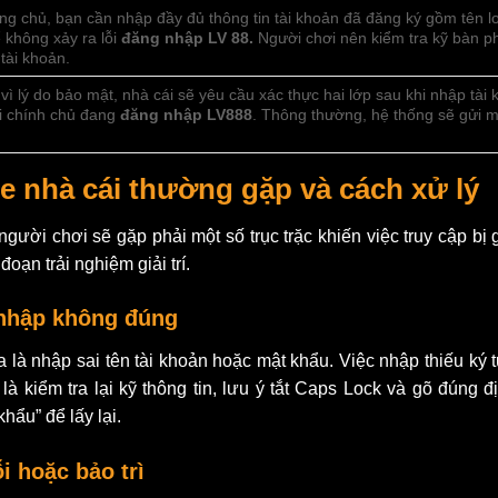
ng chủ, bạn cần nhập đầy đủ thông tin tài khoản đã đăng ký gồm tên l
 không xảy ra lỗi
đăng nhập LV 88.
Người chơi nên kiểm tra kỹ bàn 
 tài khoản.
vì lý do bảo mật, nhà cái sẽ yêu cầu xác thực hai lớp sau khi nhập tà
i chính chủ đang
đăng nhập LV888
. Thông thường, hệ thống sẽ gửi m
me nhà cái thường gặp và cách xử lý
i người chơi sẽ gặp phải một số trục trặc khiến việc truy cập bị
oạn trải nghiệm giải trí.
 nhập không đúng
 là nhập sai tên tài khoản hoặc mật khẩu. Việc nhập thiếu ký t
p là kiểm tra lại kỹ thông tin, lưu ý tắt Caps Lock và gõ đún
ẩu” để lấy lại.
i hoặc bảo trì