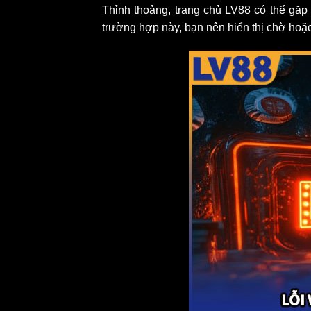
Thỉnh thoảng, trang chủ LV88 có thể gặp 
trường hợp này, bạn nên hiển thị chờ hoặc 