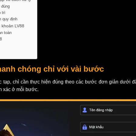
g đúng
 trì
m quy định
ài khoản LV88
an toàn
88
anh chóng chỉ với vài bước
tạp, chỉ cần thực hiện đúng theo các bước đơn giản dưới đây
nh xác ở mỗi bước.