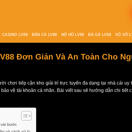
CASINO LV88
BẮN CÁ LV88
NỔ HŨ LV88
ĐÁ GÀ LV88
XỔ SỐ L
V88 Đơn Giản Và An Toàn Cho Ng
i chơi tiếp cận kho giải trí trực tuyến đa dạng tại nhà cái uy 
bảo vệ tài khoản cá nhân. Bài viết sau sẽ hướng dẫn chi tiết 
 vài bước
ặp và cách xử lý