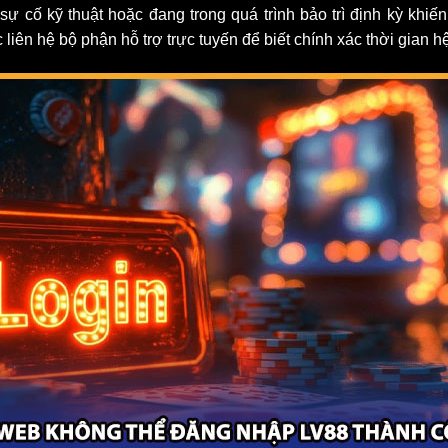
sự cố kỹ thuật hoặc đang trong quá trình bảo trì định kỳ khi
liên hệ bộ phận hỗ trợ trực tuyến để biết chính xác thời gian hệ