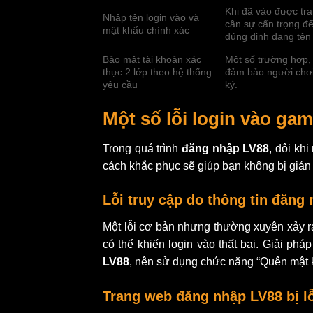
Khi đã vào được tra
Nhập tên login vào và
cần sự cẩn trọng để
mật khẩu chính xác
đúng định dạng tên
Bảo mật tài khoản xác
Một số trường hợp, 
thực 2 lớp theo hệ thống
đảm bảo người chơ
yêu cầu
ký.
Một số lỗi login vào ga
Trong quá trình
đăng nhập LV88
, đôi kh
cách khắc phục sẽ giúp bạn không bị gián đ
Lỗi truy cập do thông tin đăng
Một lỗi cơ bản nhưng thường xuyên xảy ra
có thể khiến login vào thất bại. Giải phá
LV88
, nên sử dụng chức năng “Quên mật kh
Trang web đăng nhập LV88 bị lỗ