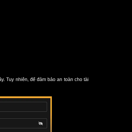
. Tuy nhiên, để đảm bảo an toàn cho tài