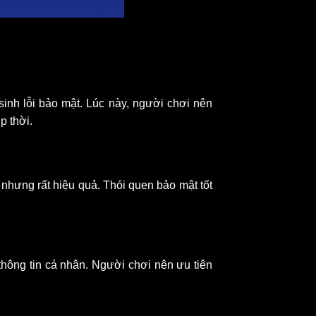
inh lỗi bảo mật. Lúc này, người chơi nên
p thời.
 nhưng rất hiệu quả. Thói quen bảo mật tốt
 thông tin cá nhân. Người chơi nên ưu tiên