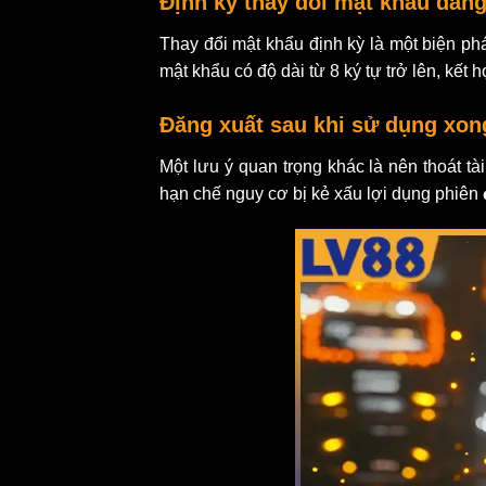
Định kỳ thay đổi mật khẩu đăn
Thay đổi mật khẩu định kỳ là một biện p
mật khẩu có độ dài từ 8 ký tự trở lên, kết
Đăng xuất sau khi sử dụng xon
Một lưu ý quan trọng khác là nên thoát tà
hạn chế nguy cơ bị kẻ xấu lợi dụng phiên